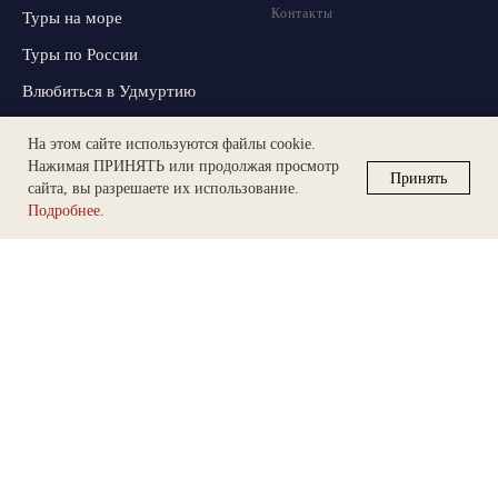
Контакты
Туры на море
Туры по России
Влюбиться в Удмуртию
На этом сайте используются файлы cookie.
Нажимая ПРИНЯТЬ или продолжая просмотр
Принять
Оплата и доставка
сайта, вы разрешаете их использование.
Памятка потребителей
Подробнее
.
страховых услуг и
Базовые стандарты ВСС
Пользовательское
Создание сайта
Selenta
соглашение
Политика обработки
персональных данных