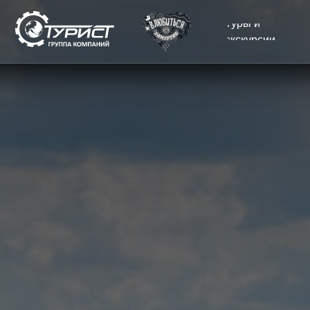
Туры и
О
экскурсии
к