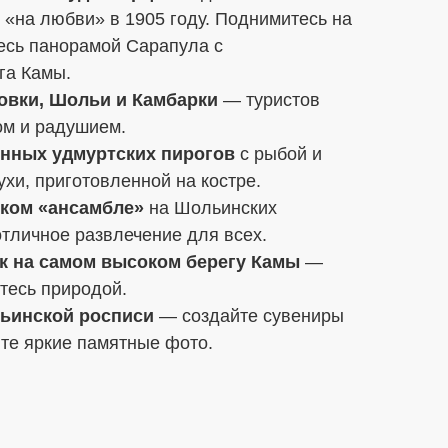
 «на любви» в 1905 году. Поднимитесь на
есь панорамой Сарапула с
га Камы.
овки, Шольи и Камбарки
— туристов
ом и радушием.
онных удмуртских пирогов
с рыбой и
хи, приготовленной на костре.
ском «ансамбле»
на Шольинских
тличное развлечение для всех.
к на самом высоком берегу Камы
—
тесь природой.
льинской росписи
— создайте сувениры
те яркие памятные фото.