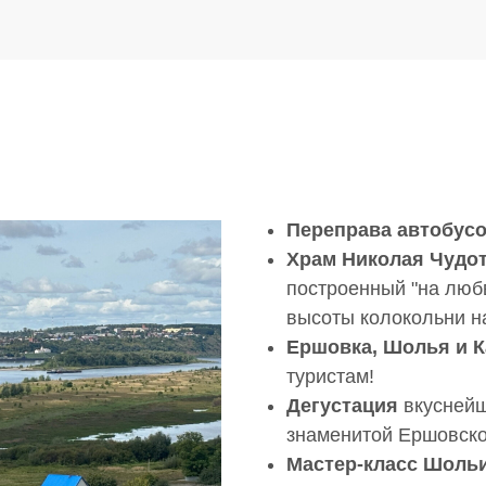
Переправа автобусо
Храм Николая Чудо
построенный "на любв
высоты колокольни н
Ершовка, Шолья и 
туристам!
Дегустация
вкуснейш
знаменитой Ершовской
Мастер-класс Шоль