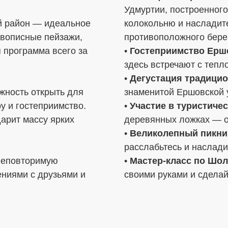
Удмуртии, построенного
й район — идеальное
колокольню и насладит
ивописные пейзажи,
противоположного бере
 программа всего за
•
Гостеприимство Ерш
здесь встречают с тепл
•
Дегустация традици
жность открыть для
знаменитой Ершовской у
у и гостеприимство.
•
Участие в туристиче
арит массу ярких
деревянных ложках — о
•
Великолепный пикни
расслабьтесь и наслади
 неповторимую
•
Мастер-класс по Шо
ниями с друзьями и
своими руками и сделай