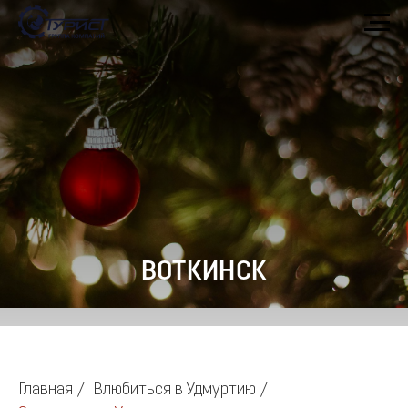
ВОТКИНСК
Главная
/
Влюбиться в Удмуртию
/